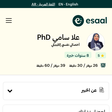
EN - English
اللغة العربية - AR
علا سامي PhD
أخصائي نفسي إكلينيكي
8 سنوات خبرة
5
/ 60
39
/ 30
26
دولار
دقيقة
دولار
دقيقة
عن الخبير
إحجز استشارتك