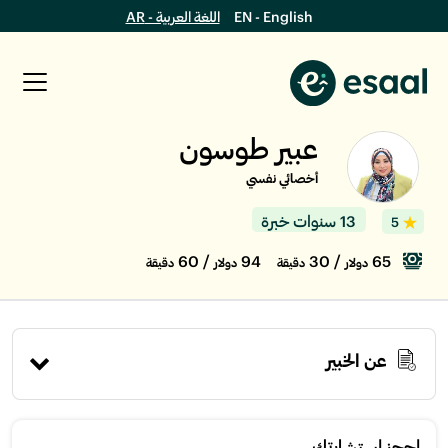
EN - English
اللغة العربية - AR
عبير طوسون
أخصائي نفسي
13 سنوات خبرة
5
/ 60
94
/ 30
65
دولار
دقيقة
دولار
دقيقة
عن الخبير
إحجز استشارتك