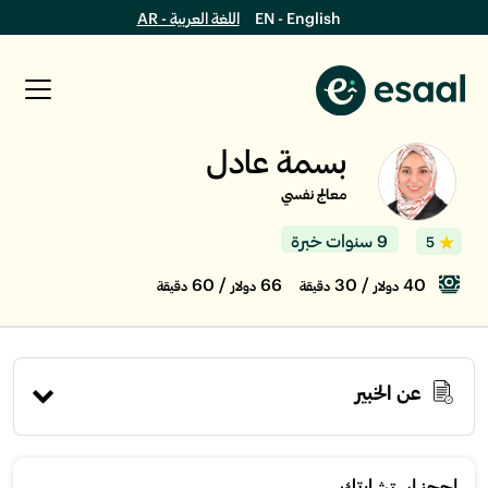
EN - English
اللغة العربية - AR
بسمة عادل
معالج نفسي
9 سنوات خبرة
5
/ 60
66
/ 30
40
دولار
دقيقة
دولار
دقيقة
عن الخبير
إحجز استشارتك