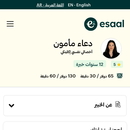
EN - English
اللغة العربية - AR
دعاء مأمون
أخصائي نفسي إكلينكي
12 سنوات خبرة
5
/ 60
130
/ 30
65
دولار
دقيقة
دولار
دقيقة
عن الخبير
إحجز استشارتك