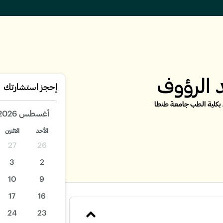
 الرؤوف
إحجز استشارتك
بكلية الطب جامعة طنطا
أغسطس
2026
الأحد
الاثنين
27
26
3
2
10
9
17
16
24
23