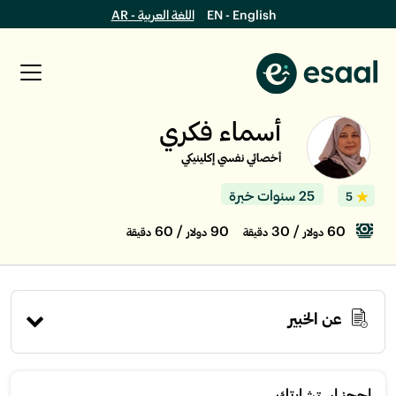
EN - English
اللغة العربية - AR
أسماء فكري
أخصائي نفسي إكلينيكي
25 سنوات خبرة
5
/ 60
90
/ 30
60
دولار
دقيقة
دولار
دقيقة
عن الخبير
إحجز استشارتك