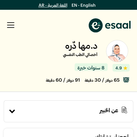
EN - English
اللغة العربية - AR
د.مها دٌره
أخصائي الطب النفسي
8 سنوات خبرة
4.9
/ 60
91
/ 30
65
دولار
دقيقة
دولار
دقيقة
عن الخبير
إحجز استشارتك