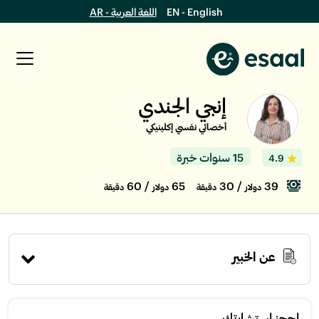
EN - English
اللغة العربية - AR
إنجي الجندي
أخصائي نفسي إكلينيكي
15 سنوات خبرة
4.9
/ 60
65
/ 30
39
دولار
دقيقة
دولار
دقيقة
عن الخبير
إحجز استشارتك