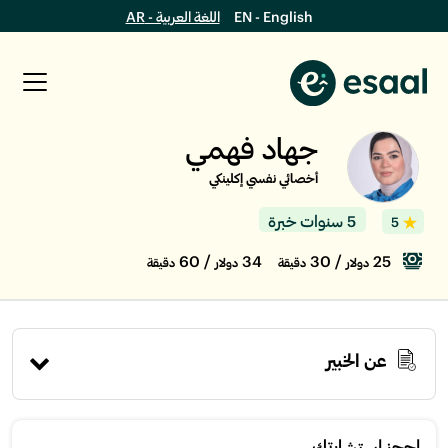
EN - English
اللغة العربية - AR
جهاد فهمي
أخصائي نفسي إكلينكي
5 سنوات خبرة
5
/ 60
34
/ 30
25
دولار
دقيقة
دولار
دقيقة
عن الخبير
إحجز استشارتك