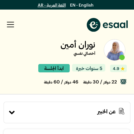
EN - English
اللغة العربية - AR
نوران أمين
أخصائي نفسي
5 سنوات خبرة
ابدأ الجلسة
4.9
/ 60
46
/ 30
22
دولار
دقيقة
دولار
دقيقة
عن الخبير