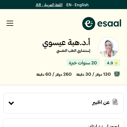
EN - English
اللغة العربية - AR
أ.د.هبة عيسوي
إستشاري الطب النفسي
20 سنوات خبرة
4.9
/ 60
260
/ 30
130
دولار
دقيقة
دولار
دقيقة
عن الخبير
إحجز استشارتك