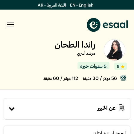
EN - English
اللغة العربية - AR
راندا الطحان
مرشد أسري
5 سنوات خبرة
5
/ 60
112
/ 30
56
دولار
دقيقة
دولار
دقيقة
عن الخبير
إحجز استشارتك