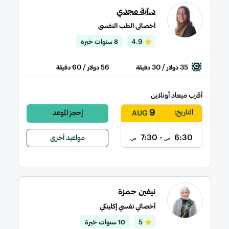
د.آية مجدي
أخصائى الطب النفسى
4.9
8 سنوات خبرة
/ 60
56
/ 30
35
دولار
دقيقة
دولار
دقيقة
أقرب ميعاد أونلاين
9
التاريخ:
إحجز الموعد
AUG
- 7:30
6:30
مواعيد أخرى
ص
ص
نيفين حمزة
أخصائي نفسي إكلينكي
5
10 سنوات خبرة