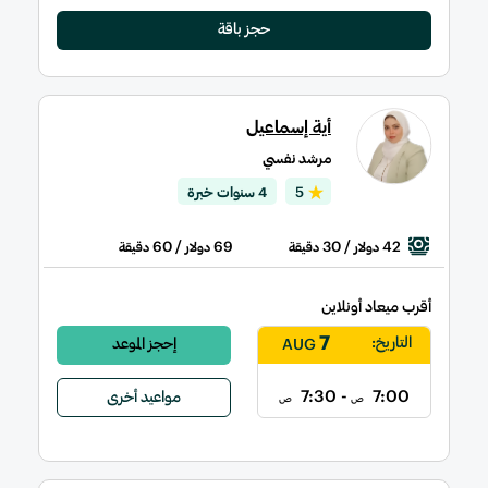
حجز باقة
أية إسماعيل
مرشد نفسي
5
4 سنوات خبرة
/ 60
69
/ 30
42
دولار
دقيقة
دولار
دقيقة
أقرب ميعاد أونلاين
7
التاريخ:
إحجز الموعد
AUG
- 7:30
7:00
مواعيد أخرى
ص
ص