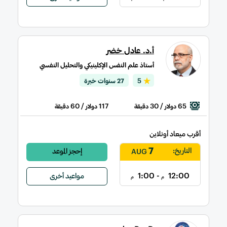
أ.د. عادل خضر
أستاذ علم النفس الإكلينيكي والتحليل النفسي
5
27 سنوات خبرة
/ 60
117
/ 30
65
دولار
دقيقة
دولار
دقيقة
أقرب ميعاد أونلاين
7
التاريخ:
إحجز الموعد
AUG
- 1:00
12:00
مواعيد أخرى
م
م