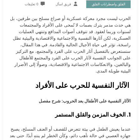
القلق واضطرابات القلق
فريق اسأل
0 تعليقات
الحرب ليست مجرد معركة عسكرية أو صراع مسلح بين طرفين، بل
هي حدث مدمر يترك بصمات لا تُمحى على الأفراد والمجتمعات
لسنوات وربما لعقود. قد تتوقف أصوات المدافع وتنتهي العمليات
العسكرية، لكن آثارها النفسية والاجتماعية والاقتصادية والبيئية تظل
راسخة، تؤثر في حياة الأجيال الحالية والقادمة. في هذا المقال،
سنستعرض بالتفصيل آثار الحرب على الفرد والمجتمع، مع التركيز
على الجوانب النفسية لآثار الحرب على الفرد والمجتمع للأطفال
والبالغين، والانعكاسات الاجتماعية والاقتصادية، وصولًا إلى الأضرار
البيئية طويلة المدى.
الآثار النفسية للحرب على الأفراد
الآثار النفسية على الأطفال بعد الحروب: شرح مفصل
1. الخوف المزمن والقلق المستمر
عندما يعيش الطفل في بيئة تتعرض للقصف أو العنف المسلح، يصبح
جهازه العصبي في حالة تأهب دائم، وكأن الخطر لم ينتهِ أبدًا. حتى بعد