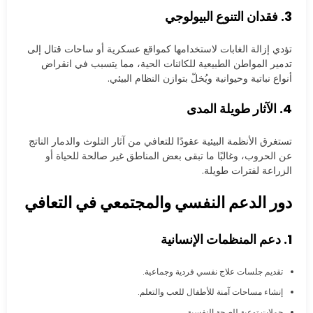
3. فقدان التنوع البيولوجي
تؤدي إزالة الغابات لاستخدامها كمواقع عسكرية أو ساحات قتال إلى
تدمير المواطن الطبيعية للكائنات الحية، مما يتسبب في انقراض
أنواع نباتية وحيوانية ويُخلّ بتوازن النظام البيئي.
4. الآثار طويلة المدى
تستغرق الأنظمة البيئية عقودًا للتعافي من آثار التلوث والدمار الناتج
عن الحروب، وغالبًا ما تبقى بعض المناطق غير صالحة للحياة أو
الزراعة لفترات طويلة.
دور الدعم النفسي والمجتمعي في التعافي
1. دعم المنظمات الإنسانية
تقديم جلسات علاج نفسي فردية وجماعية.
إنشاء مساحات آمنة للأطفال للعب والتعلم.
حملات توعية للصحة النفسية.