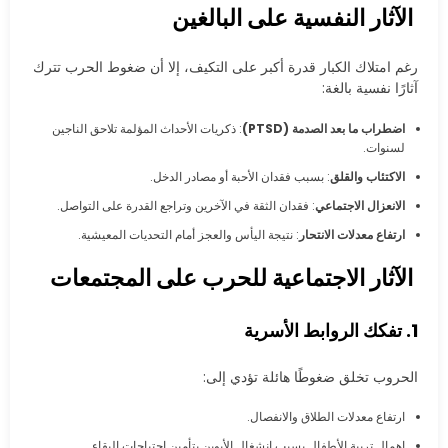
الآثار النفسية على البالغين
رغم امتلاك الكبار قدرة أكبر على التكيف، إلا أن ضغوط الحرب تترك
آثارًا نفسية بالغة:
اضطراب ما بعد الصدمة (PTSD)
: ذكريات الأحداث المؤلمة تلاحق الناجين
لسنوات.
الاكتئاب والقلق
: بسبب فقدان الأحبة أو مصادر الدخل.
الانعزال الاجتماعي
: فقدان الثقة في الآخرين وتراجع القدرة على التواصل.
ارتفاع معدلات الانتحار
: نتيجة اليأس والعجز أمام التحديات المعيشية.
الآثار الاجتماعية للحرب على المجتمعات
1. تفكك الروابط الأسرية
الحروب تخلق ضغوطًا هائلة تؤدي إلى:
ارتفاع معدلات الطلاق والانفصال.
إهمال تربية الأطفال بسبب انشغال الأبوين بتأمين احتياجات البقاء.