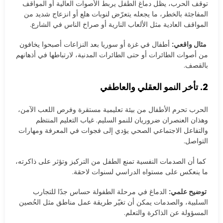
توقف الحرب، يظل دماغ الطفل يربط الأصوات العالية أو المواقف
المفاجئة بالخطر، ما يجعله يتعرّض لنوبات هلع أو انزعاج شديد من
المواقف العادية مثل الألعاب النارية أو صراخ الناس في الشارع.
مثال واقعي:
أطفال في غزة أو سوريا بعد النزاعات أصبحوا يخافون
من أصوات الطائرات أو حتى الطائرات المدنية، لارتباطها في أذهانهم
بالقصف.
2. تأخر النمو العقلي والعاطفي
الحرب تحرم الأطفال من بيئة تعليمية مستقرة وفرص اللعب الآمن،
وهذان العنصران ضروريان للنمو السليم. غياب التعليم المنتظم
والتفاعل الاجتماعي الصحي يؤدي إلى فجوات في المعرفة ومهارات
التواصل.
كما أن الصدمات النفسية تمنع الطفل من التركيز وتؤثر على ذاكرته،
ما ينعكس على مستواه الدراسي لسنوات لاحقة.
توضيح علمي:
الدماغ في مرحلة الطفولة حساس جدًا للتجارب
السلبية، والصدمات يمكن أن تغيّر طريقة عمل مناطق مثل الحُصين
المسؤولة عن الذاكرة والتعلم.