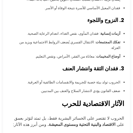
فقدان المعيل الأساسي للأسرة نتيجة الوفاة أو الأسر.
2. النزوح واللجوء
أزمات إنسانية
: فقدان المأوى، نقص الغذاء، انعدام الرعاية الصحية.
تفكك المجتمعات
: الانتقال القسري يُضعف الروابط الاجتماعية ويزيد من
العزلة.
أوضاع المخيمات
: معاناة من الفقر، الأمراض، ونقص التعليم.
3. فقدان الثقة وانتشار العنف
الحروب تولد بيئة خصبة للجريمة والانقسامات الطائفية أو العرقية.
ضعف القانون يؤدي لانتشار السلاح والعنف بين المدنيين.
الآثار الاقتصادية للحرب
الحروب لا تقتصر على الخسائر البشرية فقط، بل تمتد لتؤثر بعمق
على
الاقتصاد والبنية التحتية ومستوى المعيشة.
ومن أبرز هذه الآثار: