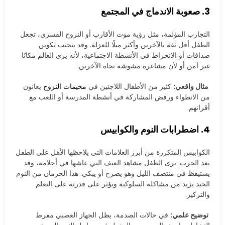
3. صعوبة الاندماج في المجتمع
التجارب المؤلمة، مثل رؤية موت الأقارب أو النزوح القسري، تجعل
الطفل أقل ثقة بالآخرين وأكثر ميلًا للعزلة. وقد يتجنب تكوين
صداقات أو الانخراط في الأنشطة الاجتماعية، لأنه يرى العالم مكانًا
غير آمن أو لأن مشاعره مشوشة تجاه الآخرين.
مثال واقعي:
كثير من الأطفال اللاجئين في
مخيمات النزوح
يعانون
من الانطواء ورفض المشاركة في أنشطة المدرسة أو اللعب مع
أقرانهم.
4. اضطرابات النوم والكوابيس
الكوابيس المتكررة من أبرز العلامات التي يلاحظها الأهل على الطفل
بعد الحرب. يرى الطفل مشاهد العنف التي عاشها في أحلامه، وقد
يستيقظ في منتصف الليل وهو يصرخ أو يبكي. هذا الحرمان من النوم
الجيد يزيد من مشاكله السلوكية ويؤثر على قدرته على التعلم
والتركيز.
توضيح علمي:
في حالات الصدمة، يظل الجهاز العصبي مفرط