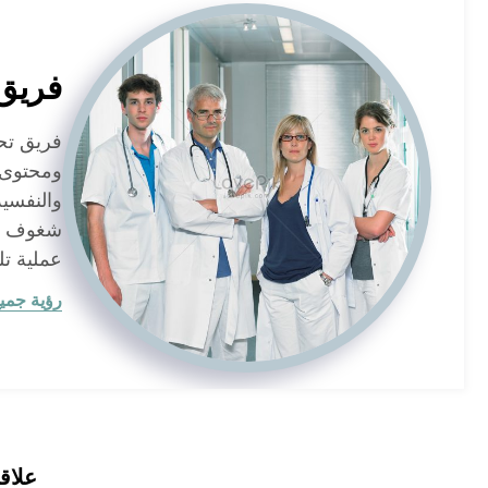
فريق
ومحتوى 
والنفسي
شغوف بال
عملية تل
رؤية جميع
علاق