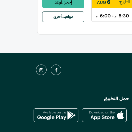
6
التاريخ:
إحجز الموعد
AUG
- 6:00
5:30
مواعيد أخرى
م
م
حمل التطبيق
Available on the
Download on the
Google Play
App Store